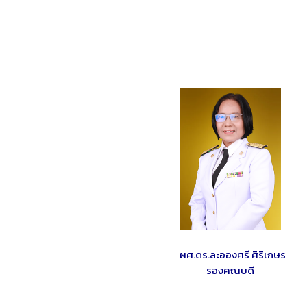
ผศ.ดร.ละอองศรี ศิริเกษร
รองคณบดี