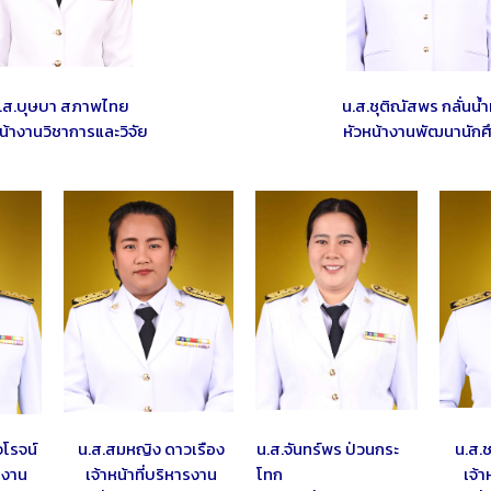
.ส.บุษบา สภาพไทย
น.ส.ชุติณัสพร กลั่นน้ำ
น้างานวิชาการและวิจัย
หัวหน้างานพัฒนานักศ
โรจน์
น.ส.สมหญิง ดาวเรือง
น.ส.จันทร์พร ป่วนกระ
น.ส.
ารงาน
เจ้าหน้าที่บริหารงาน
โทก
เจ้า