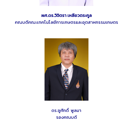
ผศ.ดร.วิจิตรา เหลียวตระกูล
คณบดีคณะเทคโนโลยีการเกษตรและอุตสาหกรรมเกษตร
ดร.ชูศักดิ์ พูลมา
รองคณบดี