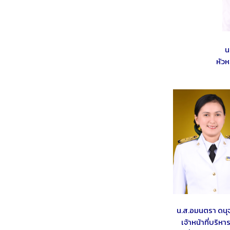
น
หัวห
น.ส.อมนตรา ดนุจ
เจ้าหน้าที่บริห