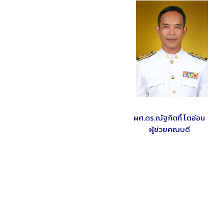
ผศ.ดร.ณัฐกิตทิ์ โตอ่อน
ผู้ช่วยคณบดี